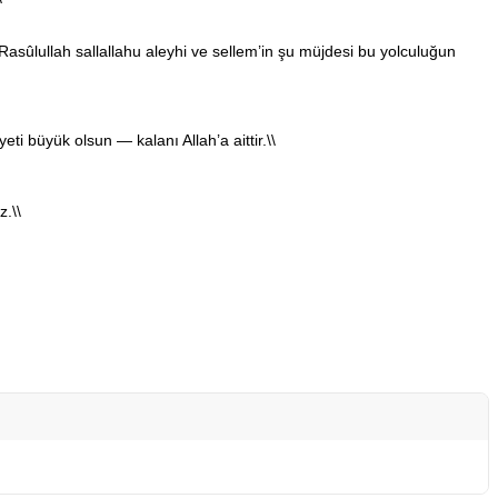
Rasûlullah sallallahu aleyhi ve sellem’in şu müjdesi bu yolculuğun
i büyük olsun — kalanı Allah’a aittir.\\
z.\\