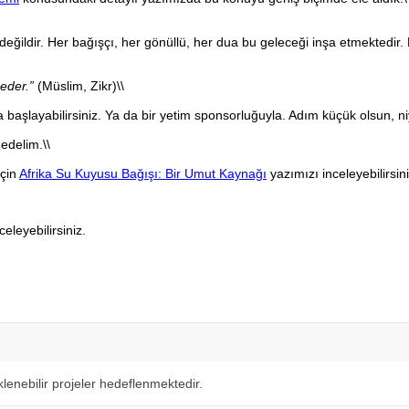
eğildir. Her bağışçı, her gönüllü, her dua bu geleceği inşa etmektedir. 
eder.”
(Müslim, Zikr)\\
şlayabilirsiniz. Ya da bir yetim sponsorluğuyla. Adım küçük olsun, niyet
 edelim.\\
için
Afrika Su Kuyusu Bağışı: Bir Umut Kaynağı
yazımızı inceleyebilirsini
celeyebilirsiniz.
klenebilir projeler hedeflenmektedir.