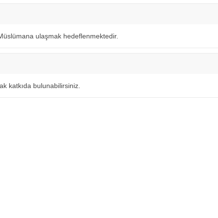
a Müslümana ulaşmak hedeflenmektedir.
k katkıda bulunabilirsiniz.