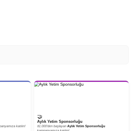
🤝
Aylık Yetim Sponsorluğu
anyamıza katılın!
₺1.000’den başlayan
Aylık Yetim Sponsorluğu
kampanyamıza katılın!