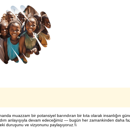
amanda muazzam bir potansiyel barındıran bir kıta olarak insanlığın gü
 yardım anlayışıyla devam edeceğimiz — bugün her zamankinden daha faz
ki duruşunu ve vizyonunu paylaşıyoruz.\\