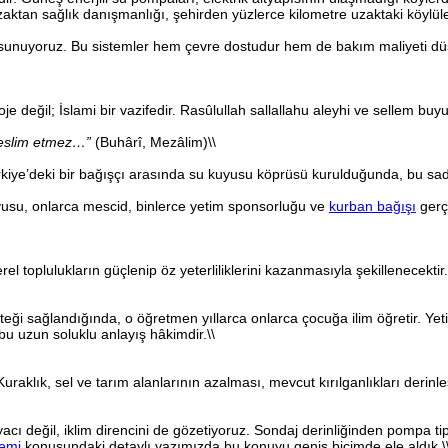
Uzaktan sağlık danışmanlığı, şehirden yüzlerce kilometre uzaktaki köylü
nuyoruz. Bu sistemler hem çevre dostudur hem de bakım maliyeti düşü
 değil; İslami bir vazifedir. Rasûlullah sallallahu aleyhi ve sellem buy
teslim etmez…”
(Buhârî, Mezâlim)\\
Türkiye’deki bir bağışçı arasında su kuyusu köprüsü kurulduğunda, bu sad
su, onlarca mescid, binlerce yetim sponsorluğu ve
kurban bağışı
gerçe
rel toplulukların güçlenip öz yeterliliklerini kazanmasıyla şekillenecekt
ği sağlandığında, o öğretmen yıllarca onlarca çocuğa ilim öğretir. Yetiml
bu uzun soluklu anlayış hâkimdir.\\
r. Kuraklık, sel ve tarım alanlarının azalması, mevcut kırılganlıkları derinl
ı değil, iklim direncini de gözetiyoruz. Sondaj derinliğinden pompa tipi
nemi
konusundaki detaylı yazımızda bu konuyu geniş biçimde ele aldık.\