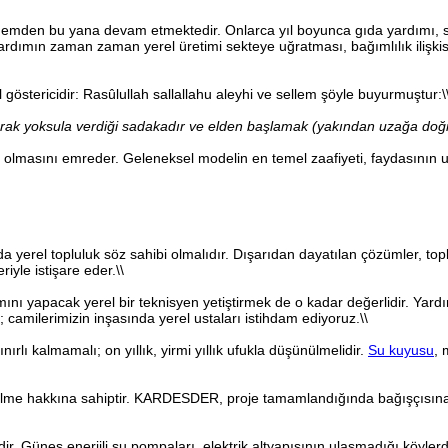
dönemden bu yana devam etmektedir. Onlarca yıl boyunca gıda yardımı, sağ
ardımın zaman zaman yerel üretimi sekteye uğratması, bağımlılık ilişki
l göstericidir: Rasûlullah sallallahu aleyhi ve sellem şöyle buyurmuştur:\
alarak yoksula verdiği sadakadır ve elden başlamak (yakından uzağa doğr
alıcı olmasını emreder. Geleneksel modelin en temel zaafiyeti, faydasın
erel topluluk söz sahibi olmalıdır. Dışarıdan dayatılan çözümler, to
iyle istişare eder.\\
ı yapacak yerel bir teknisyen yetiştirmek de o kadar değerlidir. Yardım
; camilerimizin inşasında yerel ustaları istihdam ediyoruz.\\
rlı kalmamalı; on yıllık, yirmi yıllık ufukla düşünülmelidir.
Su kuyusu
, 
 bilme hakkına sahiptir. KARDESDER, proje tamamlandığında bağışçısına 
r. Güneş enerjili su pompaları, elektrik altyapısının ulaşmadığı köylerd