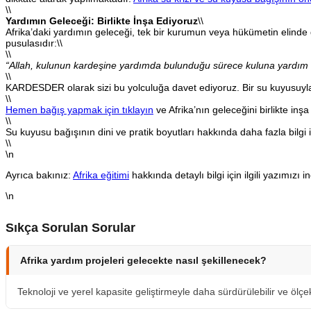
\\
Yardımın Geleceği: Birlikte İnşa Ediyoruz
\\
Afrika’daki yardımın geleceği, tek bir kurumun veya hükümetin elinde d
pusulasıdır:\\
\\
“Allah, kulunun kardeşine yardımda bulunduğu sürece kuluna yardım 
\\
KARDESDER olarak sizi bu yolculuğa davet ediyoruz. Bir su kuyusuyla ba
\\
Hemen bağış yapmak için tıklayın
ve Afrika’nın geleceğini birlikte inşa
\\
Su kuyusu bağışının dini ve pratik boyutları hakkında daha fazla bilgi 
\\
\n
Ayrıca bakınız:
Afrika eğitimi
hakkında detaylı bilgi için ilgili yazımızı in
\n
Sıkça Sorulan Sorular
Afrika yardım projeleri gelecekte nasıl şekillenecek?
Teknoloji ve yerel kapasite geliştirmeyle daha sürdürülebilir ve ölçe