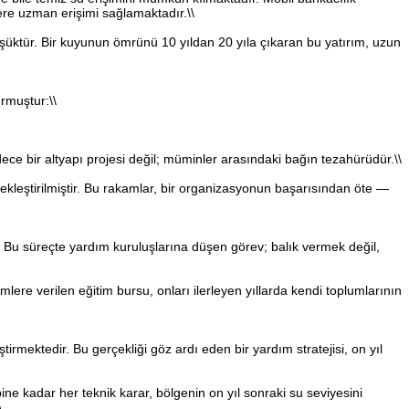
lere uzman erişimi sağlamaktadır.\\
ktür. Bir kuyunun ömrünü 10 yıldan 20 yıla çıkaran bu yatırım, uzun
urmuştur:\\
ece bir altyapı projesi değil; müminler arasındaki bağın tezahürüdür.\\
kleştirilmiştir. Bu rakamlar, bir organizasyonun başarısından öte —
ir. Bu süreçte yardım kuruluşlarına düşen görev; balık vermek değil,
ere verilen eğitim bursu, onları ilerleyen yıllarda kendi toplumlarının
eştirmektedir. Bu gerçekliği göz ardı eden bir yardım stratejisi, on yıl
ne kadar her teknik karar, bölgenin on yıl sonraki su seviyesini
\