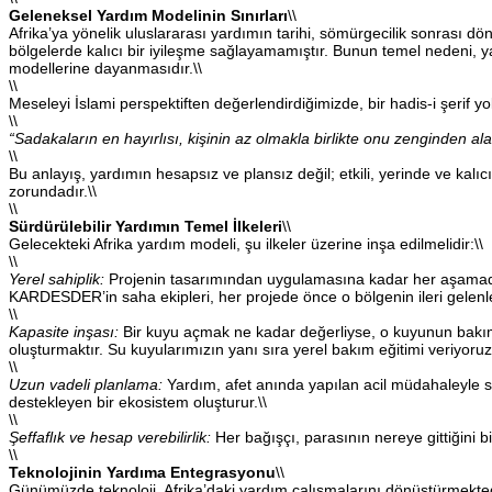
Geleneksel Yardım Modelinin Sınırları
\\
Afrika’ya yönelik uluslararası yardımın tarihi, sömürgecilik sonrası 
bölgelerde kalıcı bir iyileşme sağlayamamıştır. Bunun temel nedeni, y
modellerine dayanmasıdır.\\
\\
Meseleyi İslami perspektiften değerlendirdiğimizde, bir hadis-i şerif yo
\\
“Sadakaların en hayırlısı, kişinin az olmakla birlikte onu zenginden 
\\
Bu anlayış, yardımın hesapsız ve plansız değil; etkili, yerinde ve k
zorundadır.\\
\\
Sürdürülebilir Yardımın Temel İlkeleri
\\
Gelecekteki Afrika yardım modeli, şu ilkeler üzerine inşa edilmelidir:\\
\\
Yerel sahiplik:
Projenin tasarımından uygulamasına kadar her aşamada y
KARDESDER’in saha ekipleri, her projede önce o bölgenin ileri gelenler
\\
Kapasite inşası:
Bir kuyu açmak ne kadar değerliyse, o kuyunun bakımın
oluşturmaktır. Su kuyularımızın yanı sıra yerel bakım eğitimi veriyoruz
\\
Uzun vadeli planlama:
Yardım, afet anında yapılan acil müdahaleyle sını
destekleyen bir ekosistem oluşturur.\\
\\
Şeffaflık ve hesap verebilirlik:
Her bağışçı, parasının nereye gittiğini
\\
Teknolojinin Yardıma Entegrasyonu
\\
Günümüzde teknoloji, Afrika’daki yardım çalışmalarını dönüştürmektedi