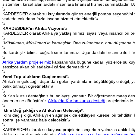
sistemleri, kırsal alanlardaki insanlara finansal hizmet sunmaktadır. 
\\
KARDESDER olarak su kuyularında güneş enerjili pompa seçeneğini su
vadede çok daha fazla insana hizmet etmektedir.\\
\\
KARDESDER’in Afrika Vizyonu
\\
KARDESDER olarak Afrika’ya yaklaşımımız, siyasi veya insancıl bir proje
\\
“Müslüman, Müslüman’ın kardeşidir. Ona zulmetmez, onu düşmana 
\\
Bu kardeşlik bilinci, coğrafi sınır tanımaz. Uganda’daki bir anne ile 
\\
Afrika yardım projelerimiz
kapsamında bugüne kadar; yüzlerce su kuyu
sessizce akan bir sadaka-i câriye deryasıdır.\\
\\
Yerel Toplulukların Güçlenmesi
\\
Afrika’nın geleceği, dışarıdan gelen yardımların büyüklüğüyle değil; ye
balık tutmayı öğretmektir.\\
\\
Kur’an kursu desteğimiz bu anlayışı yansıtır. Bir öğretmene maaş deste
önderlerine dönüştürür.
Afrika’da Kur’an kursu desteği
projelerimizde 
\\
İklim Değişikliği ve Afrika’nın Geleceği
\\
İklim değişikliği, Afrika’yı en ağır şekilde etkileyen küresel bir tehditti
sonra işe yaramaz hale gelecektir.\\
\\
KARDESDER olarak su kuyusu projelerini seçerken yalnızca anlık ihtiyac
dikkate alarak yapılmaktadır.
Afrika su krizi ve su kuyusu bağışının ö