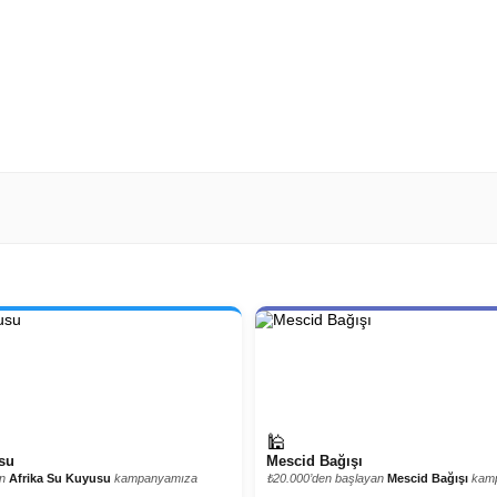
🕌
su
Mescid Bağışı
an
Afrika Su Kuyusu
kampanyamıza
₺20.000’den başlayan
Mescid Bağışı
kamp