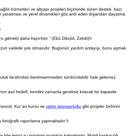
lık hizmetleri ve altyapı projeleri biçiminde süren destek, bazı
si yaratması ve yerel dinamikleri göz ardı eden dışarıdan dayatma
\
u gitmek) daha hayırlıdır.”
(Ebû Dâvûd, Zekât)\\
ın uzun vadede yok olmasıdır. Bugünün yardım anlayışı, bunu aşmak
pluluk tarafından benimsenmeden sürdürülebilir hale gelemez.
ın asıl hedefi, kendini zamanla gereksiz kılacak bir kapasite
mescid, Kur’an kursu ve
yetim sponsorluğu
gibi projeler birbirini
fotoğraflı raporlama yapmaktadır.\\
e bile temiz su erişimini mümkün kılmaktadır. Mobil bankacılık