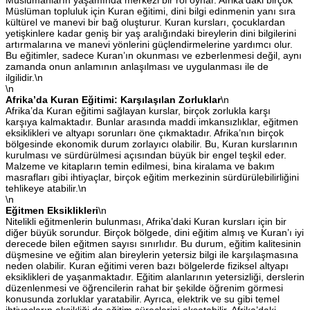
Müslüman topluluk için Kuran eğitimi, dini bilgi edinmenin yanı sıra
kültürel ve manevi bir bağ oluşturur. Kuran kursları, çocuklardan
yetişkinlere kadar geniş bir yaş aralığındaki bireylerin dini bilgilerini
artırmalarına ve manevi yönlerini güçlendirmelerine yardımcı olur.
Bu eğitimler, sadece Kuran’ın okunması ve ezberlenmesi değil, aynı
zamanda onun anlamının anlaşılması ve uygulanması ile de
ilgilidir.\n
\n
Afrika’da Kuran Eğitimi: Karşılaşılan Zorluklar
\n
Afrika’da Kuran eğitimi sağlayan kurslar, birçok zorlukla karşı
karşıya kalmaktadır. Bunlar arasında maddi imkansızlıklar, eğitmen
eksiklikleri ve altyapı sorunları öne çıkmaktadır. Afrika’nın birçok
bölgesinde ekonomik durum zorlayıcı olabilir. Bu, Kuran kurslarının
kurulması ve sürdürülmesi açısından büyük bir engel teşkil eder.
Malzeme ve kitapların temin edilmesi, bina kiralama ve bakım
masrafları gibi ihtiyaçlar, birçok eğitim merkezinin sürdürülebilirliğini
tehlikeye atabilir.\n
\n
Eğitmen Eksiklikleri
\n
Nitelikli eğitmenlerin bulunması, Afrika’daki Kuran kursları için bir
diğer büyük sorundur. Birçok bölgede, dini eğitim almış ve Kuran’ı iyi
derecede bilen eğitmen sayısı sınırlıdır. Bu durum, eğitim kalitesinin
düşmesine ve eğitim alan bireylerin yetersiz bilgi ile karşılaşmasına
neden olabilir. Kuran eğitimi veren bazı bölgelerde fiziksel altyapı
eksiklikleri de yaşanmaktadır. Eğitim alanlarının yetersizliği, derslerin
düzenlenmesi ve öğrencilerin rahat bir şekilde öğrenim görmesi
konusunda zorluklar yaratabilir. Ayrıca, elektrik ve su gibi temel
ihtiyaçların eksikliği de eğitim süreçlerini aksatabilir. Afrika’daki