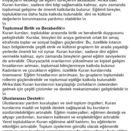
Kuran kursları, sadece dini bilgi sağlamakla kalmaz, aynı zamanda
toplumsal gelişime de önemli katkılarda bulunur. Eğitimli bireyler,
topluluklarına daha fazla katkıda bulunabilir, dini ve kültürel
değerlerin korunmasına yardımcı olabilirler.\n
\n
Toplumsal Birlik ve Beraberlik
\n
Kuran kursları, topluluklar arasında birlik ve beraberlik duygusunu
pekiştirebilir. Kurslar, bireyleri bir araya getirerek ortak bir amaç
etrafında toplar ve sosyal bağları güçlendirir. Bu, özellikle kıtanın
bazı bölgelerinde çeşitli etnik ve kültürel grupların bir arada yaşadığı
yerlerde önemli bir rol oynar. Kuran kursları, sadece dini eğitim
vermekle kalmaz, aynı zamanda bireylerin genel eğitim seviyelerini
de artırabilir. Okuryazarlık oranlarının yükselmesi ve kişisel gelişim
fırsatlarının artması, toplumsal bilinçlenmeye katkıda bulunur.
Kadınların ve çocukların eğitimi, özellikle Kuran kurslarında
önemsenir. Eğitim fırsatlarının artırılması, bu grupların toplumdaki
rollerini güçlendirebilir ve toplumsal eşitliğe katkıda bulunabilir.
Afrika’daki Kuran kurslarının karşılaştığı zorlukların üstesinden
gelmek için çeşitli çözümler ve destek mekanizmaları geliştirilebilir.\n
\n
Uluslararası Destek
\n
Uluslararası yardım kuruluşları ve sivil toplum örgütleri, Kuran
kurslarına maddi ve lojistik destek sağlayarak bu kursların
sürdürülebilirliğini artırabilir. Eğitim materyalleri, eğitmen desteği ve
altyapı yardımları, kursların kalitesini ve erişilebilirliğini artırabilir.
Yerel toplulukların Kuran eğitimine aktif katılımı, bu eğitimlerin
etkinliğini artırabilir. Toplum üyelerinin gönüllü olarak eğitmenlik
yapması veya kursların organizasyonunda görev alması hem eğitim