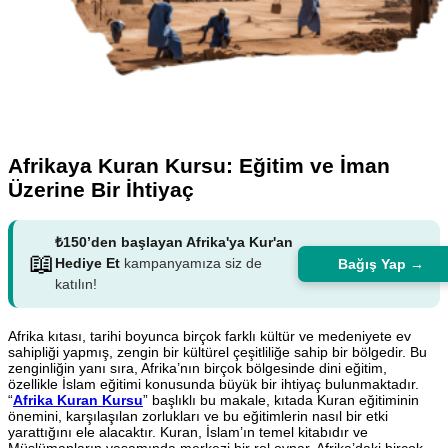
Afrikaya Kuran Kursu: Eğitim ve İman
Üzerine Bir İhtiyaç
₺150’den başlayan Afrika'ya Kur'an
📖
Hediye Et
kampanyamıza siz de
Bağış Yap →
katılın!
Afrika kıtası, tarihi boyunca birçok farklı kültür ve medeniyete ev
sahipliği yapmış, zengin bir kültürel çeşitliliğe sahip bir bölgedir. Bu
zenginliğin yanı sıra, Afrika’nın birçok bölgesinde dini eğitim,
özellikle İslam eğitimi konusunda büyük bir ihtiyaç bulunmaktadır.
“
Afrika Kuran Kursu
” başlıklı bu makale, kıtada Kuran eğitiminin
önemini, karşılaşılan zorlukları ve bu eğitimlerin nasıl bir etki
yarattığını ele alacaktır. Kuran, İslam’ın temel kitabıdır ve
Müslümanların yaşamında merkezi bir rol oynar. Afrika’daki birçok