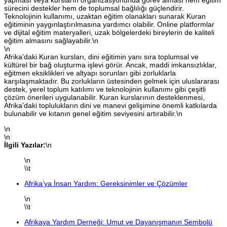
sürecini destekler hem de toplumsal bağlılığı güçlendirir.
Teknolojinin kullanımı, uzaktan eğitim olanakları sunarak Kuran
eğitiminin yaygınlaştırılmasına yardımcı olabilir. Online platformlar
ve dijital eğitim materyalleri, uzak bölgelerdeki bireylerin de kaliteli
eğitim almasını sağlayabilir.\n
\n
Afrika’daki Kuran kursları, dini eğitimin yanı sıra toplumsal ve
kültürel bir bağ oluşturma işlevi görür. Ancak, maddi imkansızlıklar,
eğitmen eksiklikleri ve altyapı sorunları gibi zorluklarla
karşılaşmaktadır. Bu zorlukların üstesinden gelmek için uluslararası
destek, yerel toplum katılımı ve teknolojinin kullanımı gibi çeşitli
çözüm önerileri uygulanabilir. Kuran kurslarının desteklenmesi,
Afrika’daki toplulukların dini ve manevi gelişimine önemli katkılarda
bulunabilir ve kıtanın genel eğitim seviyesini artırabilir.\n
\n
\n
İlgili Yazılar:
\n
\n
\\t
Afrika’ya İnsan Yardım: Gereksinimler ve Çözümler
\n
\\t
Afrikaya Yardım Derneği: Umut ve Dayanışmanın Sembolü