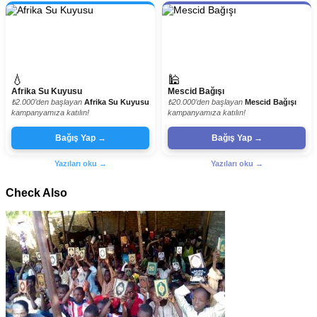
💧
🕌
Afrika Su Kuyusu
Mescid Bağışı
₺2.000’den başlayan
Afrika Su Kuyusu
₺20.000’den başlayan
Mescid Bağışı
kampanyamıza katılın!
kampanyamıza katılın!
Bağış Yap →
Bağış Yap →
Yazıları oku →
Yazıları oku →
Check Also