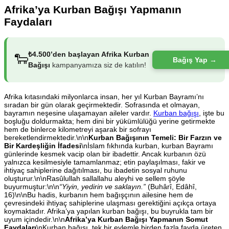
Afrika’ya Kurban Bağışı Yapmanın
Faydaları
₺4.500’den başlayan Afrika Kurban
🐑
Bağış Yap →
Bağışı
kampanyamıza siz de katılın!
Afrika kıtasındaki milyonlarca insan, her yıl Kurban Bayramı’nı
sıradan bir gün olarak geçirmektedir. Sofrasında et olmayan,
bayramın neşesine ulaşamayan aileler vardır.
Kurban bağışı
, işte bu
boşluğu doldurmakta; hem dini bir yükümlülüğü yerine getirmekte
hem de binlerce kilometreyi aşarak bir sofrayı
bereketlendirmektedir.\n\n
Kurban Bağışının Temeli: Bir Farzın ve
Bir Kardeşliğin İfadesi
\nİslam fıkhında kurban, kurban Bayramı
günlerinde kesmek vacip olan bir ibadettir. Ancak kurbanın özü
yalnızca kesilmesiyle tamamlanmaz; etin paylaşılması, fakir ve
ihtiyaç sahiplerine dağıtılması, bu ibadetin sosyal ruhunu
oluşturur.\n\nRasûlullah sallallahu aleyhi ve sellem şöyle
buyurmuştur:\n\n
“Yiyin, yedirin ve saklayın.”
(Buhârî, Edâhî,
16)\n\nBu hadis, kurbanın hem bağışçının ailesine hem de
çevresindeki ihtiyaç sahiplerine ulaşması gerektiğini açıkça ortaya
koymaktadır. Afrika’ya yapılan kurban bağışı, bu buyrukla tam bir
uyum içindedir.\n\n
Afrika’ya Kurban Bağışı Yapmanın Somut
Faydaları
\nKurban bağışı, tek bir eylemle birden fazla fayda üreten