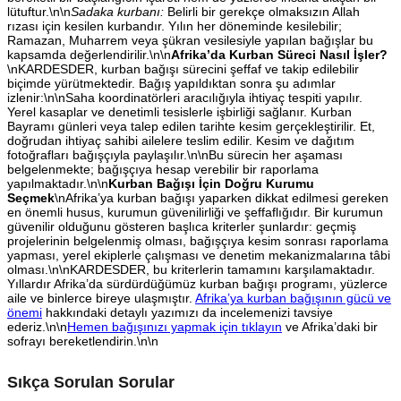
lütuftur.\n\n
Sadaka kurbanı:
Belirli bir gerekçe olmaksızın Allah
rızası için kesilen kurbandır. Yılın her döneminde kesilebilir;
Ramazan, Muharrem veya şükran vesilesiyle yapılan bağışlar bu
kapsamda değerlendirilir.\n\n
Afrika’da Kurban Süreci Nasıl İşler?
\nKARDESDER, kurban bağışı sürecini şeffaf ve takip edilebilir
biçimde yürütmektedir. Bağış yapıldıktan sonra şu adımlar
izlenir:\n\nSaha koordinatörleri aracılığıyla ihtiyaç tespiti yapılır.
Yerel kasaplar ve denetimli tesislerle işbirliği sağlanır. Kurban
Bayramı günleri veya talep edilen tarihte kesim gerçekleştirilir. Et,
doğrudan ihtiyaç sahibi ailelere teslim edilir. Kesim ve dağıtım
fotoğrafları bağışçıyla paylaşılır.\n\nBu sürecin her aşaması
belgelenmekte; bağışçıya hesap verebilir bir raporlama
yapılmaktadır.\n\n
Kurban Bağışı İçin Doğru Kurumu
Seçmek
\nAfrika’ya kurban bağışı yaparken dikkat edilmesi gereken
en önemli husus, kurumun güvenilirliği ve şeffaflığıdır. Bir kurumun
güvenilir olduğunu gösteren başlıca kriterler şunlardır: geçmiş
projelerinin belgelenmiş olması, bağışçıya kesim sonrası raporlama
yapması, yerel ekiplerle çalışması ve denetim mekanizmalarına tâbi
olması.\n\nKARDESDER, bu kriterlerin tamamını karşılamaktadır.
Yıllardır Afrika’da sürdürdüğümüz kurban bağışı programı, yüzlerce
aile ve binlerce bireye ulaşmıştır.
Afrika’ya kurban bağışının gücü ve
önemi
hakkındaki detaylı yazımızı da incelemenizi tavsiye
ederiz.\n\n
Hemen bağışınızı yapmak için tıklayın
ve Afrika’daki bir
sofrayı bereketlendirin.\n\n
Sıkça Sorulan Sorular