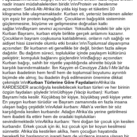
nadir insani müdahalelerden biridir.\n\n
Protein ve beslenme
açısından:
Sahrâ Altı Afrika’da yılda kişi başı et tüketimi 10
kilograma bile ulaşmamaktadır. Kurban eti, yetersiz beslenen aileler
için eşsiz bir protein kaynağıdır. Çocukların bağışıklık sisteminin
güçlenmesine, büyüme ve gelişmesine doğrudan katkı
sağlar.\n\n
Bayram sevinci açısından:
Yoksulluk içindeki bir aile için
Kurban Bayramı, kurban etiyle birlikte gerçek anlamını kazanır.
Çocukların bayram coşkusuna katılabilmesi, onların ruh sağlığı ve
aidiyet hissi üzerinde olumlu etki bırakır.\n\n
Toplumsal dayanışma
açısından:
Bir kurbanın eti genellikle bir değil, birden fazla aileye
dağıtılır. Bu dağıtım süreci, topluluklar içinde paylaşım kültürünü
pekiştirir; komşuluk bağlarını güçlendirir.\n\n
Bağışçı açısından:
Kurban bağışı, sahih bir niyetle yapıldığında ahirette büyük bir
karşılık barındırmaktadır. İbn Kayyim el-Cevziyye
Zâdu’l-Me’âd
‘da
kurban ibadetinin hem ferdî hem de toplumsal boyutunu ayrıntılı
biçimde ele almış; bu ibadetin ihyâ edilmesinin önemine dikkat
çekmiştir.\n\n
Kurban Türlerine Göre Faydaları
\nAfrika’da
KARDESDER aracılığıyla kesilebilecek kurban türleri ve her birinin
özgün faydaları şöyledir:\n\n
Udhiyye (Vacip kurban):
Kurban
Bayramı’nda kesilir. Küçükbaş bir kişiye, büyükbaş yedi kişiye yeter.
En yaygın kurban türüdür ve Bayram zamanında en fazla insana
ulaşan bağış çeşididir.\n\n
Adak kurbanı:
Allah’a verilen bir söz
karşılığında kesilen kurbandır. Adağın Afrika’da yerine getirilmesi
hem ibadeti ifa ettirir hem de oradaki toplulukları
sevindirmektedir.\n\n
Akîka kurbanı:
Yeni doğan bir çocuk için kesilen
kurbandır. Erkek çocuk için iki, kız çocuk için bir koyun kesilmesi
sünnettir. Afrika’da kestirilen akîka, hem çocuğun hayatında
bereketli bir başlangıcın işareti hem de yüzlerce insana ulaşan bir